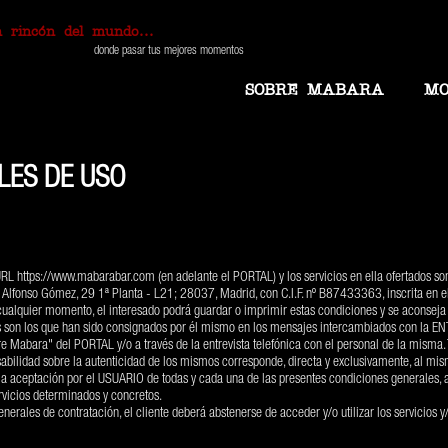
 rincón del mundo...
donde pasar tus mejores momentos
SOBRE MABARA
MO
LES DE USO
 URL
https://www.mabarabar.com
(en adelante el PORTAL) y los servicios en ella ofertados son
/ Alfonso Gómez, 29 1ª Planta - L21; 28037, Madrid, con C.I.F. nº B87433363, inscrita en e
alquier momento, el interesado podrá guardar o imprimir estas condiciones y se aconseja 
les son los que han sido consignados por él mismo en los mensajes intercambiados con la EN
 Mabara" del PORTAL y/o a través de la entrevista telefónica con el personal de la misma. T
abilidad sobre la autenticidad de los mismos corresponde, directa y exclusivamente, al mi
da la aceptación por el USUARIO de todas y cada una de las presentes condiciones generales,
ervicios determinados y concretos.
nerales de contratación, el cliente deberá abstenerse de acceder y/o utilizar los servicios