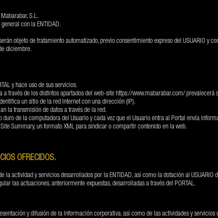
 Mabarabar, S.L.
o general con la ENTIDAD.
erán objeto de tratamiento automatizado, previo consentimiento expreso del USUARIO y con
de diciembre.
ORTAL y hace uso de sus servicios.
 a través de los distintos apartados del web-site
https://www.mabarabar.com/
prevalecerá s
tifica un sitio de la red Internet con una dirección (IP).
lan la transmisión de datos a través de la red.
o duro de la computadora del Usuario y cada vez que el Usuario entra al Portal envía informac
 Site Summary, un formato XML para sindicar o compartir contenido en la web.
ICIOS OFRECIDOS.
 de la actividad y servicios desarrollados por la ENTIDAD, así como la dotación al USUARIO 
ular las actuaciones, anteriormente expuestas, desarrolladas a través del PORTAL.
entación y difusión de la información corporativa, así como de las actividades y servicios