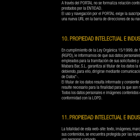
A través del PORTAL no se formaliza relación contra
prestados por la ENTIDAD.
El uso y navegación por el PORTAL exige la suscri
una nueva URL en la barra de direcciones de su nav
10. PROPIEDAD INTELECTUAL E INDUS
En cumplimiento de la Ley Orgánica 15/1999, de 1
(RGPD), le informamos de que sus datos personales
empleados para la tramitación de sus solicitudes y 
Mabara Bar, S.L. garantiza al titular de los datos l
debiendo, para ello, dirigirse mediante comunicaci
de Datos"-.
El titular de los datos resulta informado y consien
resulte necesario para la finalidad para la que son 
Todos los datos personales e imágenes contenidos e
conformidad con la LOPD.
11. PROPIEDAD INTELECTUAL E INDUS
La totalidad de esta web-site: texto, imágenes, mar
sus contenidos, se encuentra protegida por las leye