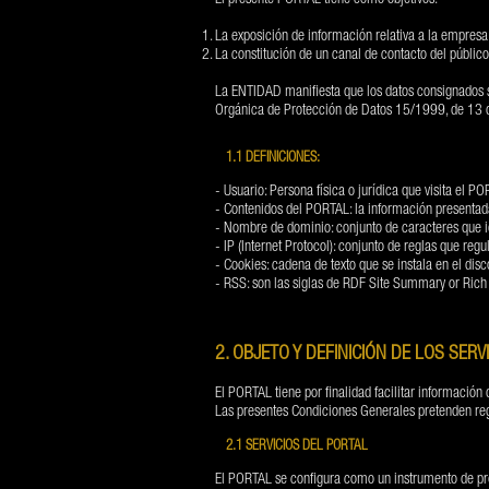
El presente PORTAL tiene como objetivos:
La exposición de información relativa a la empresa
La constitución de un canal de contacto del públic
La ENTIDAD manifiesta que los datos consignados s
Orgánica de Protección de Datos 15/1999, de 13 
1.1 DEFINICIONES:
- Usuario: Persona física o jurídica que visita el P
- Contenidos del PORTAL: la información presentada
- Nombre de dominio: conjunto de caracteres que iden
- IP (Internet Protocol): conjunto de reglas que regu
- Cookies: cadena de texto que se instala en el disc
- RSS: son las siglas de RDF Site Summary or Rich
2. OBJETO Y DEFINICIÓN DE LOS SERV
El PORTAL tiene por finalidad facilitar información
Las presentes Condiciones Generales pretenden reg
2.1 SERVICIOS DEL PORTAL
El PORTAL se configura como un instrumento de pres