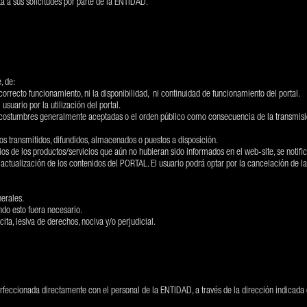
 a sus solicitudes por parte de la ENTIDAD.
, de:
 correcto funcionamiento, ni la disponibilidad, ni continuidad de funcionamiento del portal.
suario por la utilización del portal.
s costumbres generalmente aceptadas o el orden público como consecuencia de la transmisió
dos transmitidos, difundidos, almacenados o puestos a disposición.
s de los productos/servicios que aún no hubieran sido informados en el web-site, se notific
actualización de los contenidos del PORTAL. El usuario podrá optar por la cancelación de la 
erales.
ndo esto fuera necesario.
cita, lesiva de derechos, nociva y/o perjudicial.
erfeccionada directamente con el personal de la ENTIDAD, a través de la dirección indicad