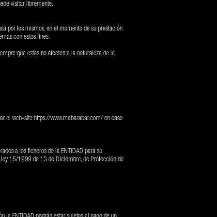
ede visitar libremente.
 tasa por los mismos, en el momento de su prestación
emas con estos fines.
iempre que estas no afecten a la naturaleza de la
ar el web-site
https://www.mabarabar.com/
en caso
orados a los ficheros de la ENTIDAD para su
 la ley 15/1999 de 13 de Diciembre, de Protección de
ción la ENTIDAD podrán estar sujetas al pago de un