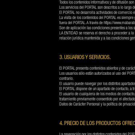
Todos los contenidos informativos y de difusión son
Los servicios del PORTAL son descritos a lo largo d
El PORTAL no desarrolla actividades de comercio el
La visita de los contenidos del PORTAL es siempre g
fuera del PORTAL. A través de
https://www.mabarab
Son de aplicación las condiciones presentes a los 
LA ENTIDAD se reserva el derecho a proceder a la mo
relación jurídica mantenida y a las condiciones ge
3. USUARIOS Y SERVICIOS.
El PORTAL presenta contenidos abiertos y de carácter
Los usuarios sólo están autorizados al uso del PO
contrario.
El usuario puede navegar por los distintos apartado
El PORTAL dispone de un apartado de contacto, a t
El usuario de cualquiera de los medios de contacto
tratamiento previamente consentido por el afectado 
Datos de Carácter Personal y la política de privac
4. PRECIO DE LOS PRODUCTOS OFREC
La navegación por los distintos contenidos del PORT