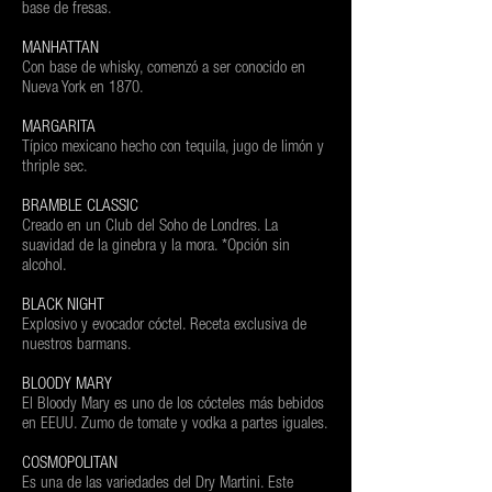
base de fresas.
MANHATTAN
Con base de whisky, comenzó a ser conocido en
Nueva York en 1870.
MARGARITA
Típico mexicano hecho con tequila, jugo de limón y
thriple sec.
BRAMBLE CLASSIC
Creado en un Club del Soho de Londres. La
suavidad de la ginebra y la mora. *Opción sin
alcohol.
BLACK NIGHT
Explosivo y evocador cóctel. Receta exclusiva de
nuestros barmans.
BLOODY MARY
El Bloody Mary es uno de los cócteles más bebidos
en EEUU. Zumo de tomate y vodka a partes iguales.
COSMOPOLITAN
Es una de las variedades del Dry Martini. Este