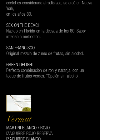
cóctel es considerado afrodisíaco, se creó en Nueva
York,
en los años 80.
SEX ON THE BEACH
Nacido en Florida en la década de los 80. Sabor
intenso a melocotón.
SAN FRANCISCO
Original mezcla de zumo de frutas, sin alcohol.
GREEN DELIGHT
Perfecta combinación de ron y naranja, con un
toque de frutas verdes. *Opción sin alcohol.
Vermut
MARTINI BLANCO / ROJO
IZAGUIRRE ROJO RESERVA
IZAGUIRRE BLANCO