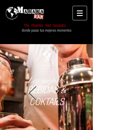
Un rincón del mundo...
donde pasar tus mejores momentos
Las mejores
BEBIDAS &
COKTAILS