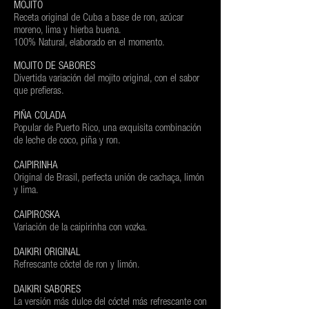
MOJITO
Receta original de Cuba a base de ron, azúcar
moreno, lima y hierba buena.
100% Natural, elaborado en el momento.
MOJITO DE SABORES
Divertida variación del mojito original, con el sabor
que prefieras.
PIÑA COLADA
Popular de Puerto Rico, una exquisita combinación
de leche de coco, piña y ron.
CAIPIRINHA
Original de Brasil, perfecta unión de cachaça, limón
y lima.
CAIPIROSKA
Variación de la caipirinha con vozka.
DAIKIRI ORIGINAL
Refrescante cóctel de ron y limón.
DAIKIRI SABORES
La versión más dulce del cóctel más refrescante con