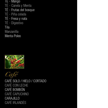
TÉ - Mango
TÉ - Canela y Menta
TÉ - Frutas del bosque
TÉ - Piña colada
TÉ - Fresa y nata
TÉ - Digestivo
Tila
Manzanilla
Menta-Poleo
Café
CAFÉ SOLO / HIELO / CORTADO
CAFÉ CON LECHE
CAFÉ BOMBÓN
CAFÉ CAPUCHINO
CARAJILLO
CAFÉ IRLANDÉS