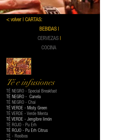
< volver
| CARTAS:
BEBIDAS |
CERVEZAS
|
COCINA
Té e infusiones
TÉ NEGRO - Special Breakfast
TÉ NEGRO - Canela
TÉ NEGRO - Chai
TÉ VERDE - Misty Green
TÉ VERDE - Verde Menta
TÉ VERDE - Jengibre limón
TÉ ROJO - Pu Erh
TÉ ROJO - Pu Erh Citrus
TÉ - Rooibos