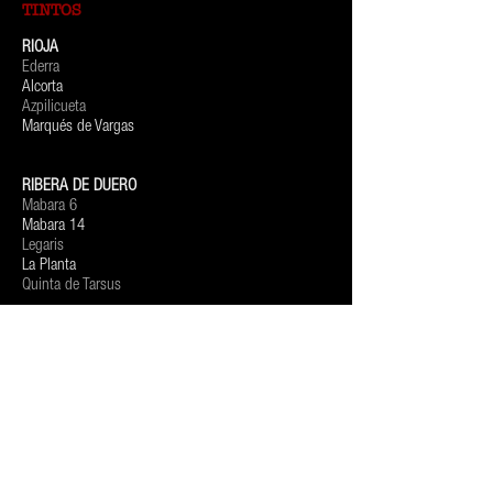
TINTOS
RIOJA
Ederra
Alcorta
Azpilicueta
Marqués de Vargas
RIBERA DE DUERO
Mabara 6
Mabara 14
Legaris
La Planta
Quinta de Tarsus
BLANCOS
VERDEJO
Candium
Corpus
Corpus reisling